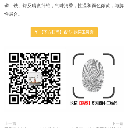
磷、铁、钾及膳食纤维，气味清香，性温和而色微黄，与脾
性最合。
【下方扫码】咨询~购买玉灵膏
上一篇
下一篇