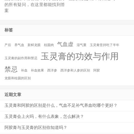
的所有疑问，在这里都能找到答
案
标签
气血虚
产后
养气血
新鲜龙眼
桂圆肉
湿气重
玉灵膏坚持吃了半年
玉灵膏的功效与作用
玉灵膏的副作用和禁忌
禁忌
补血
补血效果
西洋参
西洋参和人参的区别
阿胶
龙眼和桂圆的区别
近期文章
玉灵膏和阿胶的区别是什么，气血不足补气养血吃哪个更好？
玉灵膏会上火吗，有什么表象，怎么解决？
阿胶膏与玉灵膏的区别你知道吗？