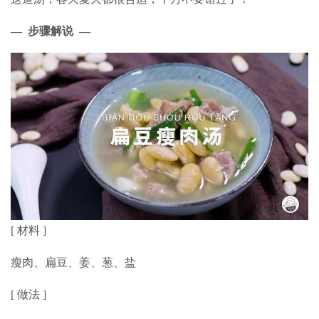
— 步骤解说 —
[ 材料 ]
瘦肉、扁豆、姜、葱、盐
[ 做法 ]