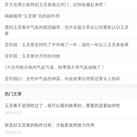
罗大伦博士推荐的玉灵膏做法窍门，赶快收藏起来吧！
揭秘服用“玉灵膏”后的副作用
遇到玉灵膏补气血的困惑骗局，也许这篇文章会让你重新认识玉灵
膏
贡轩园：玉灵膏坚持吃了半年喝了一年，或吃一年以上玉灵膏效果
贡轩园：玉灵膏对月经的功效
5大信号暗示体内气血亏虚，秋季再不养气血就晚了！
贡轩园曰：女性补气血的神器，补血效果比阿胶还要令人惊叹
热门文章
玉灵膏不是我吃过了，就可以看到效果的，重要的是要如何吃
2018-03-23
留意好玉灵膏的制作过程，才能更发挥效力作用
2018-03-23