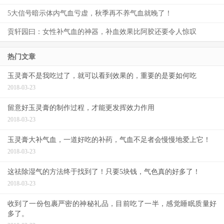
5大信号暗示体内气血亏虚，秋季再不养气血就晚了！
贡轩园曰：女性补气血的神器，补血效果比阿胶还要令人惊叹
热门文章
玉灵膏不是我吃过了，就可以看到效果的，重要的是要如何吃
2018-03-23
留意好玉灵膏的制作过程，才能更发挥效力作用
2018-03-23
玉灵膏大补气血，一道好吃的补药，气血不足者会慢慢地爱上它！
2018-03-23
这祛除湿气的方法终于找到了！只要5块钱，气色真的好多了！
2018-03-23
收到了一份包裹严密的神秘礼品，目前吃了一半，感觉睡眠质量好
多了。