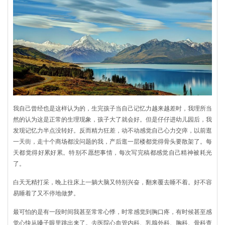
我自己曾经也是这样认为的，生完孩子当自己记忆力越来越差时，我理所当
然的认为这是正常的生理现象，孩子大了就会好。但是仔仔进幼儿园后，我
发现记忆力半点没转好。反而精力狂差，动不动感觉自己心力交瘁，以前逛
一天街，走十个商场都没问题的我，产后逛一层楼都觉得骨头要散架了。每
天都觉得好累好累。特别不愿想事情，每次写完稿都感觉自己精神被耗光
了。
白天无精打采，晚上往床上一躺大脑又特别兴奋，翻来覆去睡不着。好不容
易睡着了又不停地做梦。
最可怕的是有一段时间我甚至常常心悸，时常感觉到胸口疼，有时候甚至感
觉心快从嗓子眼里跳出来了。去医院心血管内科、乳腺外科、胸科、骨科查