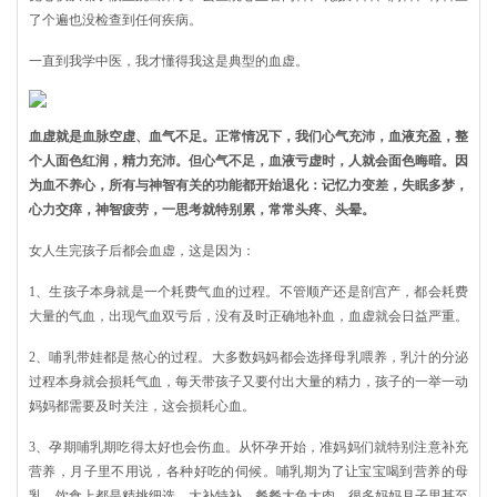
了个遍也没检查到任何疾病。
一直到我学中医，我才懂得我这是典型的血虚。
血虚就是血脉空虚、血气不足。正常情况下，我们心气充沛，血液充盈，整
个人面色红润，精力充沛。但心气不足，血液亏虚时，人就会面色晦暗。因
为血不养心，所有与神智有关的功能都开始退化：记忆力变差，失眠多梦，
心力交瘁，神智疲劳，一思考就特别累，常常头疼、头晕。
女人生完孩子后都会血虚，这是因为：
1、生孩子本身就是一个耗费气血的过程。不管顺产还是剖宫产，都会耗费
大量的气血，出现气血双亏后，没有及时正确地补血，血虚就会日益严重。
2、哺乳带娃都是熬心的过程。大多数妈妈都会选择母乳喂养，乳汁的分泌
过程本身就会损耗气血，每天带孩子又要付出大量的精力，孩子的一举一动
妈妈都需要及时关注，这会损耗心血。
3、孕期哺乳期吃得太好也会伤血。从怀孕开始，准妈妈们就特别注意补充
营养，月子里不用说，各种好吃的伺候。哺乳期为了让宝宝喝到营养的母
乳，饮食上都是精挑细选，大补特补。餐餐大鱼大肉，很多妈妈月子里甚至