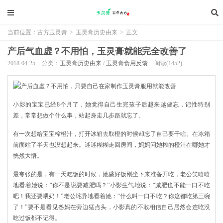
当前位置：
古方玉灵膏
>
玉灵膏历史由来
>
正文
产后气血虚？不用怕，玉灵膏就能完全改善了
2018-04-25
分类：
玉灵膏历史由来
/
玉灵膏食用反馈
阅读(1452)
小影的宝宝已经8个月了，她觉得自己生完孩子后越来越健忘，记性特别
差，常常想做个什么事，站起身走几步路就忘了。
有一次想给宝宝榨橙汁，打开冰箱去取橙的时候却忘了自己要干啥。在冰箱
前面站了半天也没想起来。迷迷糊糊走回房间，妈妈问她榨的橙汁在哪她才
恍然大悟。
最夸张的是，有一天吃饭的时候，她盛好饭刚坐下来准备开吃，老公笑嘻嘻
地看着她说：“你不是说要减肥吗？”小影生气地说：“减肥也不能一口不吃
吧！我还要喂奶！”老公诧异地看着她：“什么叫一口不吃？你这都吃第三碗
了！”要不是看见爸妈在旁边猛点头，小影真的不敢相信自己居然会连吃没
吃过饭都不记得。