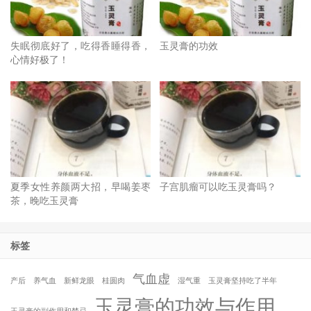
失眠彻底好了，吃得香睡得香，
玉灵膏的功效
心情好极了！
夏季女性养颜两大招，早喝姜枣
子宫肌瘤可以吃玉灵膏吗？
茶，晚吃玉灵膏
标签
气血虚
产后
养气血
新鲜龙眼
桂圆肉
湿气重
玉灵膏坚持吃了半年
玉灵膏的功效与作用