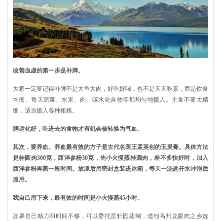
改善血虚的第一步是补脾。
大家一定要记得补脾不是大鱼大肉，好吃好喝，也不是天天吃素，而是饮食
均衡。每天蔬菜、水果、肉、碳水化合物等都均匀地摄入。主食不要太精
细，适当摄入各种粗粮。
脾运化好，吃进去的食物才有机会被转换为气血。
其次，要养血。养血最有效的方子是古代名医王孟英创的玉灵膏。具体方法
是桂圆肉300克，西洋参粉30克，先小火慢蒸桂圆肉，差不多快好时，加入
西洋参粉再蒸一段时间。放凉后用密封盒装进冰箱，每天一汤匙开水冲泡后
服用。
我自己用下来，最有效的时间是小火慢蒸45小时。
如果自己精力和时间不够，可以委托贡轩园蒸制，道地高州龙眼肉之乡选