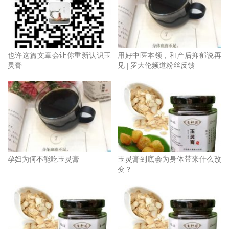
也许这篇文章会让你重新认识玉
用好中医本领，和产后抑郁说再
灵膏
见 | 罗大伦频道粉丝反馈
孕妇为何不能吃玉灵膏
玉灵膏到底会为身体带来什么改
变？