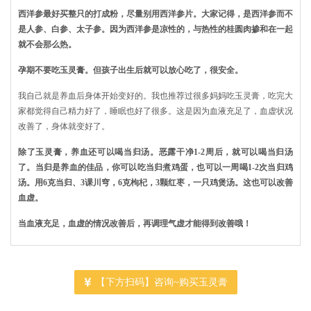
西洋参最好买整只的打成粉，尽量别用西洋参片。大家记得，是西洋参而不
是人参、白参、太子参。因为西洋参是凉性的，与热性的桂圆肉掺和在一起
就不会那么热。
孕期不要吃玉灵膏。但孩子出生后就可以放心吃了，很安全。
我自己就是养血后身体开始变好的。我也推荐过很多妈妈吃玉灵膏，吃完大
家都觉得自己精力好了，睡眠也好了很多。这是因为血液充足了，血虚状况
改善了，身体就变好了。
除了玉灵膏，养血还可以喝当归汤。恶露干净1-2周后，就可以喝当归汤
了。当归是养血的佳品，你可以吃当归煮鸡蛋，也可以一周喝1-2次当归鸡
汤。用6克当归、3课川穹，6克枸杞，3颗红枣，一只鸡煲汤。这也可以改善
血虚。
当血液充足，血虚的情况改善后，再调理气虚才能得到改善哦！
【下方扫码】咨询~购买玉灵膏