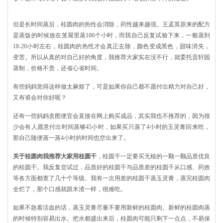
但是长时间蒸后，桂圆肉的热性会消除，药性越来越强。王孟英原来的配方
是蒸饭的时候放在笼屉里蒸100个小时，而我自己反复试验下来，一般蒸到
18-20小时左右，桂圆肉的热性才会真正去除，颜色变成黑色，甜味消失，
变苦。所以从真的对自己好的角度，我推荐大家实在没不行，就委托贡轩园
蒸制，价格不贵，还省心省时间。
有些妈妈觉得这样做太麻烦了，可是如果你自己都不愿付出精力对自己好，
又有谁会对你好呢？
还有一些妈妈贪图便宜会直接在网上购买成品，其实我也不推荐的，因为很
少会有人愿意付出时间蒸够45小时，如果买只蒸了4小时的玉灵膏回来吃，
那自己随便蒸一蒸4小时的时间也空出来了。
关于桂圆肉我推荐大家用桂圆干
，桂圆干一定要买无核的一颗一颗品质优良
的桂圆干。我反复尝试过，品质好的桂圆干与品质差的桂圆干从口感、药效
等各方面都查了几十个等级。我有一次用差的桂圆干蒸玉灵膏，蒸完桂圆肉
全烂了，那个口感就跟木渣一样，很难吃。
如果不急着活血的话，蒸玉灵膏尽量不要用新鲜的桂圆肉。新鲜的桂圆肉蒸
的时候特别容易出水。把水都盛出来后，桂圆肉可能只剩下一点点，不易保