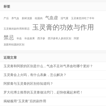
标签
气血虚
产后
养气血
新鲜龙眼
桂圆肉
湿气重
玉灵膏坚持吃了半年
玉灵膏的功效与作用
玉灵膏的副作用和禁忌
禁忌
补血
补血效果
西洋参
西洋参和人参的区别
阿胶
龙眼和桂圆的区别
近期文章
玉灵膏和阿胶的区别是什么，气血不足补气养血吃哪个更好？
玉灵膏会上火吗，有什么表象，怎么解决？
阿胶膏与玉灵膏的区别你知道吗？
罗大伦博士推荐的玉灵膏做法窍门，赶快收藏起来吧！
揭秘服用“玉灵膏”后的副作用