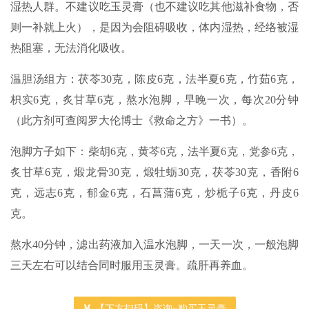
湿热人群。不建议吃玉灵膏（也不建议吃其他滋补食物，否
则一补就上火），是因为会阻碍吸收，体内湿热，经络被湿
热阻塞，无法消化吸收。
温胆汤组方：茯苓30克，陈皮6克，法半夏6克，竹茹6克，
枳实6克，炙甘草6克，熬水泡脚，早晚一次，每次20分钟
（此方剂可查阅罗大伦博士《救命之方》一书）。
泡脚方子如下：柴胡6克，黄芩6克，法半夏6克，党参6克，
炙甘草6克，煅龙骨30克，煅牡蛎30克，茯苓30克，香附6
克，远志6克，郁金6克，石菖蒲6克，炒栀子6克，丹皮6
克。
熬水40分钟，滤出药液加入温水泡脚，一天一次，一般泡脚
三天左右可以结合同时服用玉灵膏。疏肝再养血。
【下方扫码】咨询~购买玉灵膏