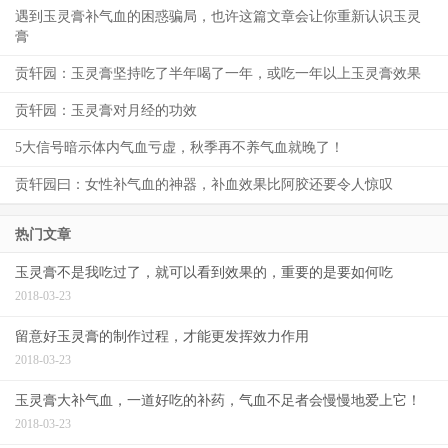
遇到玉灵膏补气血的困惑骗局，也许这篇文章会让你重新认识玉灵
膏
贡轩园：玉灵膏坚持吃了半年喝了一年，或吃一年以上玉灵膏效果
贡轩园：玉灵膏对月经的功效
5大信号暗示体内气血亏虚，秋季再不养气血就晚了！
贡轩园曰：女性补气血的神器，补血效果比阿胶还要令人惊叹
热门文章
玉灵膏不是我吃过了，就可以看到效果的，重要的是要如何吃
2018-03-23
留意好玉灵膏的制作过程，才能更发挥效力作用
2018-03-23
玉灵膏大补气血，一道好吃的补药，气血不足者会慢慢地爱上它！
2018-03-23